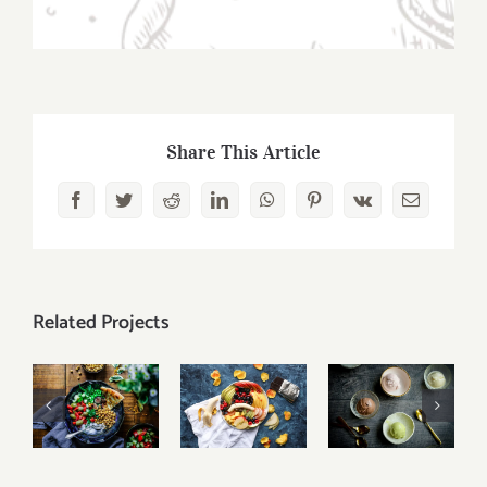
Share This Article
Facebook
Twitter
Reddit
LinkedIn
WhatsApp
Pinterest
Vk
Email
Related Projects
Fruit
Ice Cream
Lunch
Platter
Heaven
Favourite
with
With
with
Banana,
Vanilla,
Salad,
Mango,
Chocolate
Naan And
Berries
And