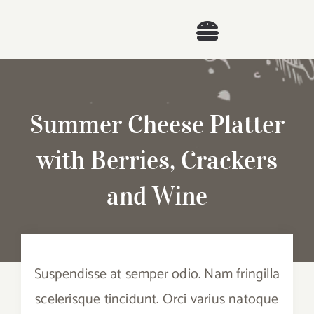
Skip
to
Toggle
content
Navigation
Home
Summer Cheese Platter
Projects
with Berries, Crackers
Booklets
Nutrition
and Wine
Blog
Community
About
Environment
Suspendisse at semper odio. Nam fringilla
Contact
scelerisque tincidunt. Orci varius natoque