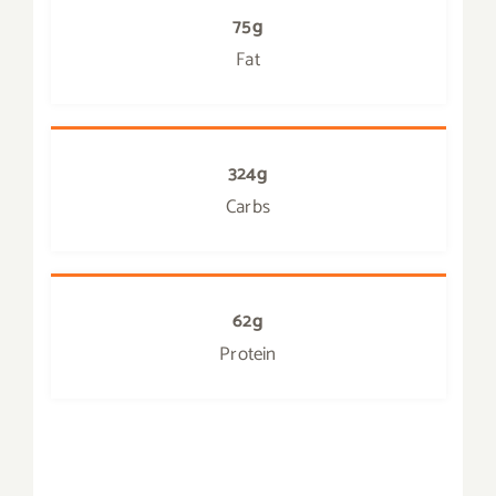
75g
Fat
324g
Carbs
62g
Protein